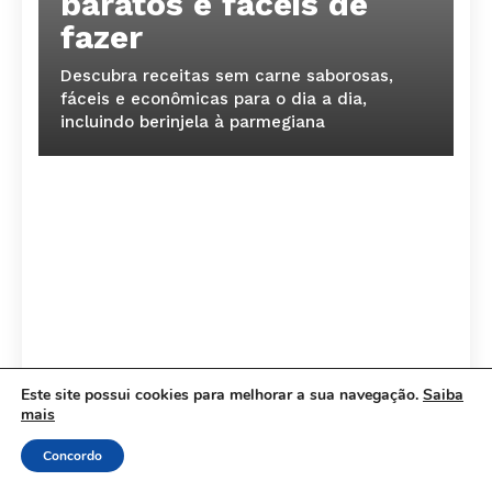
baratos e fáceis de
fazer
Descubra receitas sem carne saborosas,
fáceis e econômicas para o dia a dia,
incluindo berinjela à parmegiana
Este site possui cookies para melhorar a sua navegação.
Saiba
mais
RECEITAS
Concordo
Ovo para Massa Muscular: 5 Receitas Incríveis
para Turbinar seus Ganhos Rápidos!