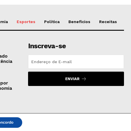
omia
Esportes
Política
Benefícios
Receitas
Inscreva-se
gado
tência
ENVIAR
 por
onomia
ncordo