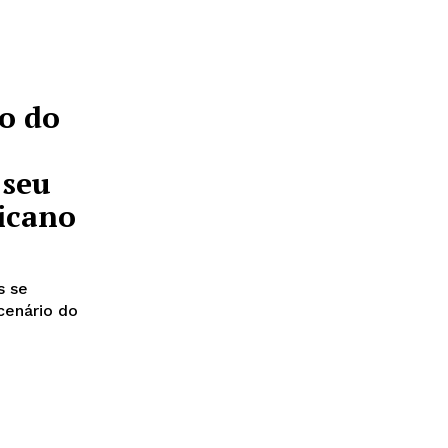
io do
 seu
icano
s se
cenário do