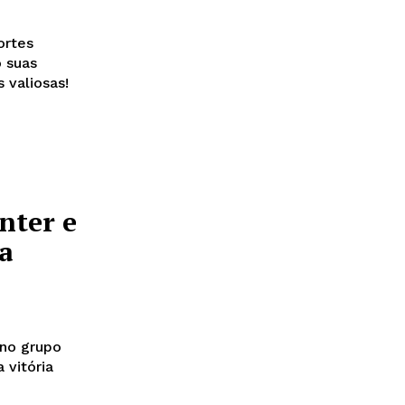
ortes
 suas
 valiosas!
nter e
a
 no grupo
 vitória