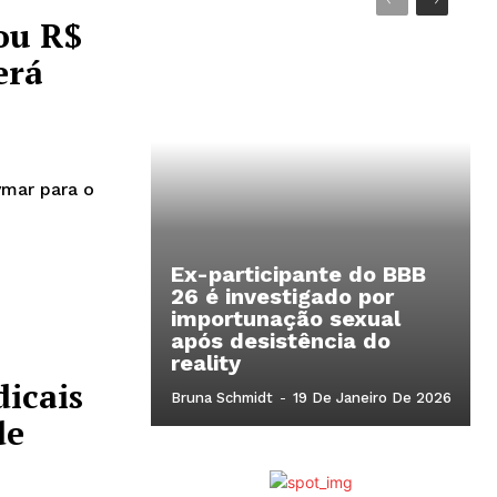
ou R$
erá
ymar para o
Ex-participante do BBB
26 é investigado por
importunação sexual
após desistência do
reality
icais
Bruna Schmidt
-
19 De Janeiro De 2026
de