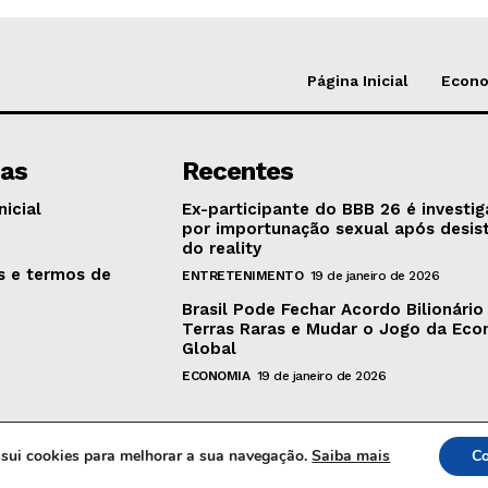
Página Inicial
Econ
nas
Recentes
nicial
Ex-participante do BBB 26 é investi
por importunação sexual após desis
o
do reality
as e termos de
ENTRETENIMENTO
19 de janeiro de 2026
Brasil Pode Fechar Acordo Bilionário
Terras Raras e Mudar o Jogo da Ec
Global
ECONOMIA
19 de janeiro de 2026
ossui cookies para melhorar a sua navegação.
Saiba mais
Co
© 2024 MB Hora News | Todos os direitos reservados.