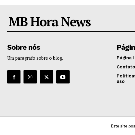
MB Hora News
Sobre nós
Pági
Um paragrafo sobre o blog.
Página I
Contat
Polític
uso
Este site p