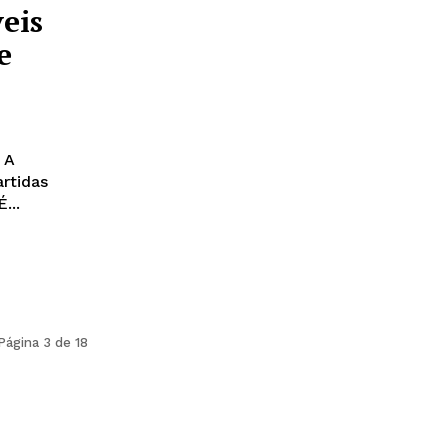
eis
e
 A
artidas
...
Página 3 de 18