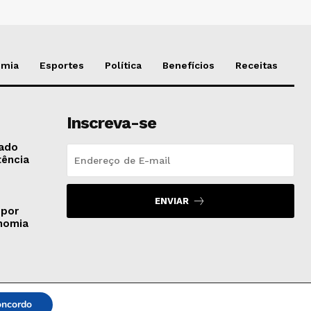
omia
Esportes
Política
Benefícios
Receitas
Inscreva-se
gado
tência
ENVIAR
 por
onomia
ncordo