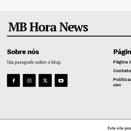
MB Hora News
Sobre nós
Pági
Um paragrafo sobre o blog.
Página I
Contat
Polític
uso
Este site p