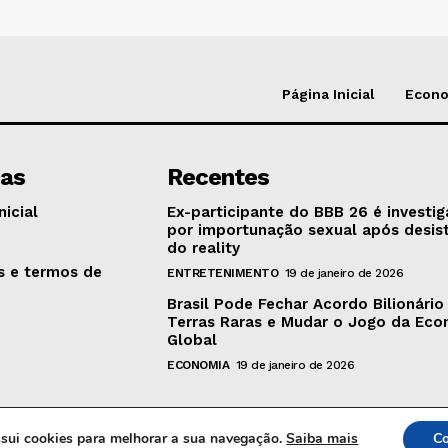
Página Inicial
Econ
nas
Recentes
nicial
Ex-participante do BBB 26 é investi
por importunação sexual após desis
o
do reality
as e termos de
ENTRETENIMENTO
19 de janeiro de 2026
Brasil Pode Fechar Acordo Bilionário
Terras Raras e Mudar o Jogo da Ec
Global
ECONOMIA
19 de janeiro de 2026
ossui cookies para melhorar a sua navegação.
Saiba mais
Co
© 2024 MB Hora News | Todos os direitos reservados.