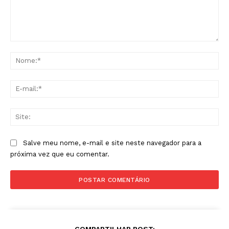
Comentário:
No
E-
mai
Sit
Salve meu nome, e-mail e site neste navegador para a
próxima vez que eu comentar.