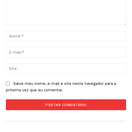
Comentário:
No
E-
mai
Sit
Salve meu nome, e-mail e site neste navegador para a
próxima vez que eu comentar.