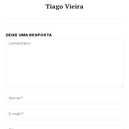
Tiago Vieira
DEIXE UMA RESPOSTA
Comentário:
No
E-
mai
Sit