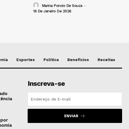
Marina Poncio De Souza
-
16 De Janeiro De 2026
omia
Esportes
Política
Benefícios
Receitas
Inscreva-se
gado
tência
ENVIAR
 por
onomia