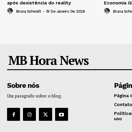
após desistência do reality
Economia G
Bruna Schmidt
-
19 De Janeiro De 2026
Bruna Sch
MB Hora News
Sobre nós
Pági
Um paragrafo sobre o blog.
Página I
Contat
Polític
uso