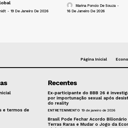
lobal
Marina Poncio De Souza
-
16 De Janeiro De 2026
midt
-
19 De Janeiro De 2026
Página Inicial
Econ
nas
Recentes
nicial
Ex-participante do BBB 26 é investi
por importunação sexual após desis
o
do reality
as e termos de
ENTRETENIMENTO
19 de janeiro de 2026
Brasil Pode Fechar Acordo Bilionário
Terras Raras e Mudar o Jogo da Ec