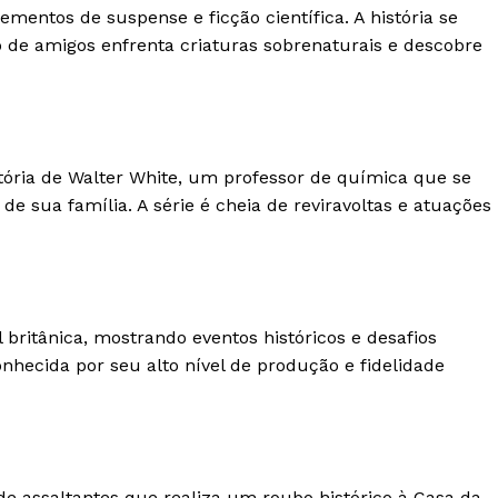
ementos de suspense e ficção científica. A história se
e amigos enfrenta criaturas sobrenaturais e descobre
stória de Walter White, um professor de química que se
de sua família. A série é cheia de reviravoltas e atuações
britânica, mostrando eventos históricos e desafios
conhecida por seu alto nível de produção e fidelidade
de assaltantes que realiza um roubo histórico à Casa da