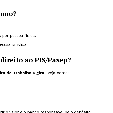
bono?
por pessoa física;
ssoa jurídica.
direito ao PIS/Pasep?
ira de Trabalho Digital
. Veja como:
ir o valor e o banco responsável pelo depósito.