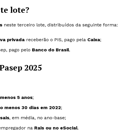
te lote?
es
neste terceiro lote, distribuídos da seguinte forma:
iva privada
receberão o PIS, pago pela
Caixa
;
ep, pago pelo
Banco do Brasil
.
/Pasep 2025
 menos 5 anos
;
lo menos 30 dias em 2022
;
sais
, em média, no ano-base;
 empregador na
Rais ou no eSocial
.