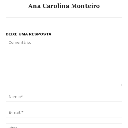
Ana Carolina Monteiro
DEIXE UMA RESPOSTA
Comentário:
No
E-
mai
Sit