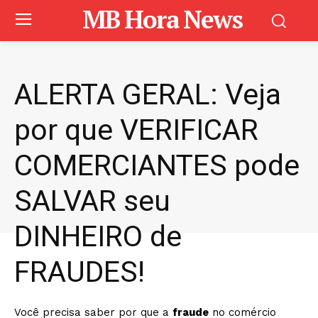
MB Hora News
ALERTA GERAL: Veja
por que VERIFICAR
COMERCIANTES pode
SALVAR seu
DINHEIRO de
FRAUDES!
Você precisa saber por que a
fraude
no comércio