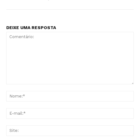
DEIXE UMA RESPOSTA
Comentário:
No
E-
mai
Sit