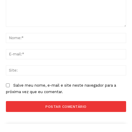
Comentário:
No
E-
mai
Sit
Salve meu nome, e-mail e site neste navegador para a
próxima vez que eu comentar.