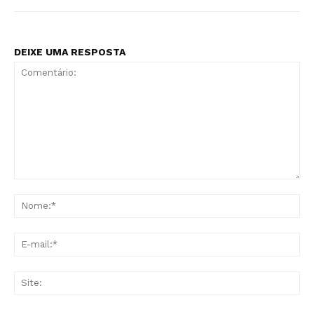
DEIXE UMA RESPOSTA
Comentário:
No
E-
mai
Sit