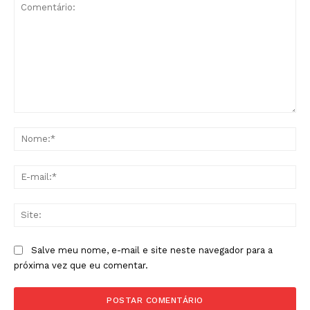
Comentário:
No
E-
mai
Sit
Salve meu nome, e-mail e site neste navegador para a
próxima vez que eu comentar.