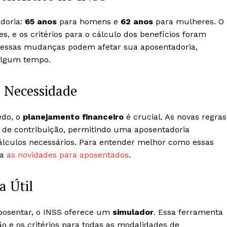
doria:
65 anos
para homens e
62 anos
para mulheres. O
, e os critérios para o cálculo dos benefícios foram
o essas mudanças podem afetar sua aposentadoria,
 algum tempo.
 Necessidade
edo, o
planejamento financeiro
é crucial. As novas regras
de contribuição, permitindo uma aposentadoria
cálculos necessários. Para entender melhor como essas
ja
as novidades para aposentados
.
a Útil
posentar, o INSS oferece um
simulador
. Essa ferramenta
o e os critérios para todas as modalidades de