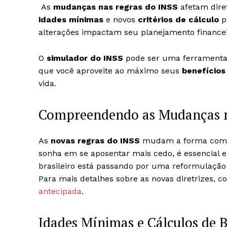
As
mudanças nas regras do INSS
afetam dir
idades mínimas
e novos
critérios de cálculo
p
alterações impactam seu planejamento financei
O
simulador do INSS
pode ser uma ferramenta út
que você aproveite ao máximo seus
benefícios
vida.
Compreendendo as Mudanças 
As
novas regras do INSS
mudam a forma como v
sonha em se aposentar mais cedo, é essencial e
brasileiro está passando por uma reformulação s
Para mais detalhes sobre as novas diretrizes, c
antecipada
.
Idades Mínimas e Cálculos de 