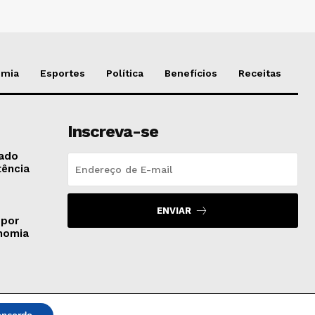
omia
Esportes
Política
Benefícios
Receitas
Inscreva-se
gado
tência
ENVIAR
 por
onomia