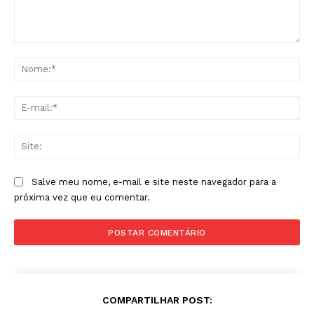
Comentário:
No
E-
mai
Sit
Salve meu nome, e-mail e site neste navegador para a
próxima vez que eu comentar.
COMPARTILHAR POST: