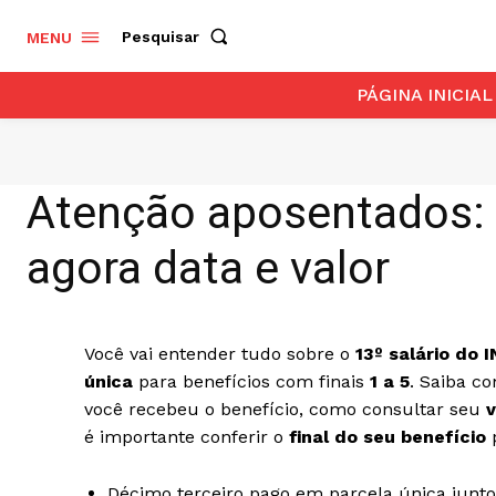
Pesquisar
MENU
PÁGINA INICIAL
Atenção aposentados: 
agora data e valor
Você vai entender tudo sobre o
13º salário do 
única
para benefícios com finais
1 a 5
. Saiba c
você recebeu o benefício, como consultar seu
v
é importante conferir o
final do seu benefício
p
Décimo terceiro pago em parcela única junt