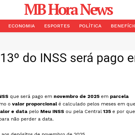
MB Hora News
ECONOMIA
ESPORTES
POLÍTICA
BENEFÍCI
13º do INSS será pago 
INSS
que será pago em
novembro de 2025
em
parcela
omo o
valor proporcional
é calculado pelos meses em qu
alor e data
pelo
Meu INSS
ou pela Central
135
e por que
ara não perder a data.
o aos depósitos de novembro de 2025