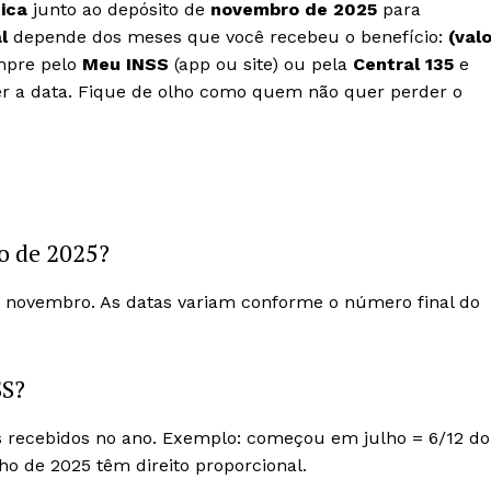
ica
junto ao depósito de
novembro de 2025
para
l
depende dos meses que você recebeu o benefício:
(val
mpre pelo
Meu INSS
(app ou site) ou pela
Central 135
e
r a data. Fique de olho como quem não quer perder o
o de 2025?
e novembro. As datas variam conforme o número final do
SS?
es recebidos no ano. Exemplo: começou em julho = 6/12 do
nho de 2025 têm direito proporcional.