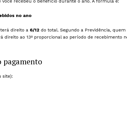
você recebeu o benefício durante o ano. A fórmula é:
cebidos no ano
erá direito a
6/12
do total. Segundo a Previdência, quem
á direito ao 13º proporcional ao período de recebimento n
do pagamento
 site):