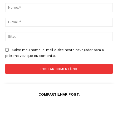
Comentário:
No
E-
mai
Sit
Salve meu nome, e-mail e site neste navegador para a
próxima vez que eu comentar.
COMPARTILHAR POST: