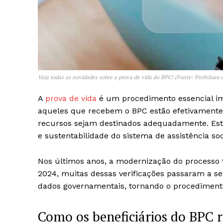
Veja todas as novidades sobre a prova de vida do BPC! (Fonte: Prefeitura
A
prova de vida
é um procedimento essencial imp
aqueles que recebem o BPC estão efetivamente v
recursos sejam destinados adequadamente. Este
e sustentabilidade do sistema de assistência soc
Nos últimos anos, a modernização do processo t
2024, muitas dessas verificações passaram a s
dados governamentais, tornando o procedimento 
Como os beneficiários do BPC r