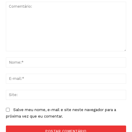
Comentário:
No
E-
mai
Sit
Salve meu nome, e-mail e site neste navegador para a
próxima vez que eu comentar.