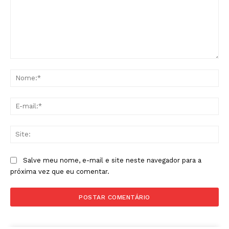
Comentário:
No
E-
mai
Sit
Salve meu nome, e-mail e site neste navegador para a
próxima vez que eu comentar.