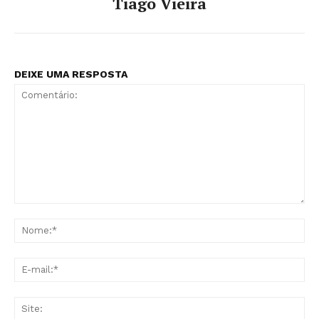
Tiago Vieira
DEIXE UMA RESPOSTA
Comentário:
No
E-
mai
Sit