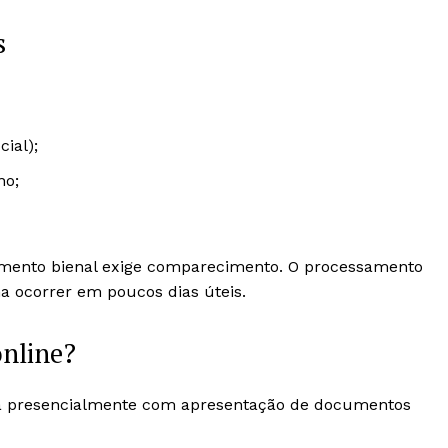
s
ial);
no;
amento bienal exige comparecimento. O processamento
a ocorrer em poucos dias úteis.
online?
ta presencialmente com apresentação de documentos