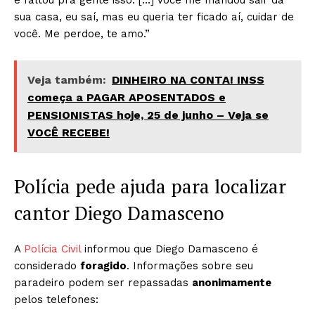
e faltou pra gente isso. […] Você me mandou sair da
sua casa, eu saí, mas eu queria ter ficado aí, cuidar de
você. Me perdoe, te amo.”
Veja também:
DINHEIRO NA CONTA! INSS
começa a PAGAR APOSENTADOS e
PENSIONISTAS hoje, 25 de junho – Veja se
VOCÊ RECEBE!
Polícia pede ajuda para localizar
cantor Diego Damasceno
A
Polícia Civil
informou que Diego Damasceno é
considerado
foragido
. Informações sobre seu
paradeiro podem ser repassadas
anonimamente
pelos telefones: