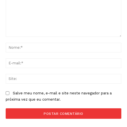
Comentário:
No
E-
mai
Sit
Salve meu nome, e-mail e site neste navegador para a
próxima vez que eu comentar.