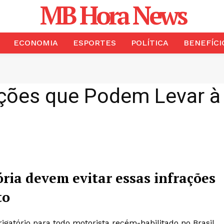
MB Hora News
ECONOMIA
ESPORTES
POLÍTICA
BENEFÍCI
rações que Podem Levar 
ria devem evitar essas infrações
to
gatório para todo motorista recém-habilitado no Brasil.