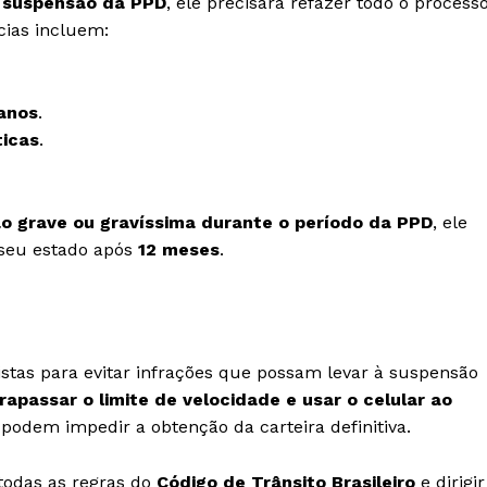
à suspensão da PPD
, ele precisará refazer todo o process
cias incluem:
 anos
.
ticas
.
 grave ou gravíssima durante o período da PPD
, ele
seu estado após
12 meses
.
istas para evitar infrações que possam levar à suspensão
ltrapassar o limite de velocidade e usar o celular ao
odem impedir a obtenção da carteira definitiva.
r todas as regras do
Código de Trânsito Brasileiro
e dirigir