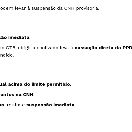
odem levar à suspensão da CNH provisória.
ão imediata
.
 CTB, dirigir alcoolizado leva à
cassação direta da PP
ndido.
al acima do limite permitido
.
pontos na CNH
.
ma
, multa e
suspensão imediata
.