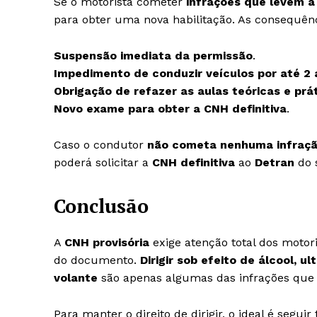
Se o motorista cometer
infrações que levem 
para obter uma nova habilitação. As consequên
Suspensão imediata da permissão
.
Impedimento de conduzir veículos por até 2
Obrigação de refazer as aulas teóricas e prá
Novo exame para obter a CNH definitiva
.
Caso o condutor
não cometa nenhuma infração
poderá solicitar a
CNH definitiva
ao
Detran
do 
Conclusão
A
CNH provisória
exige atenção total dos motor
do documento.
Dirigir sob efeito de álcool, u
volante
são apenas algumas das infrações que p
Para manter o direito de dirigir, o ideal é segui