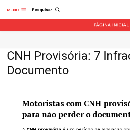
Pesquisar
MENU
PÁGINA INICIAL
CNH Provisória: 7 Inf
Documento
Motoristas com CNH provisó
para não perder o documen
A
CNH provisória
é um período de avaliação obri