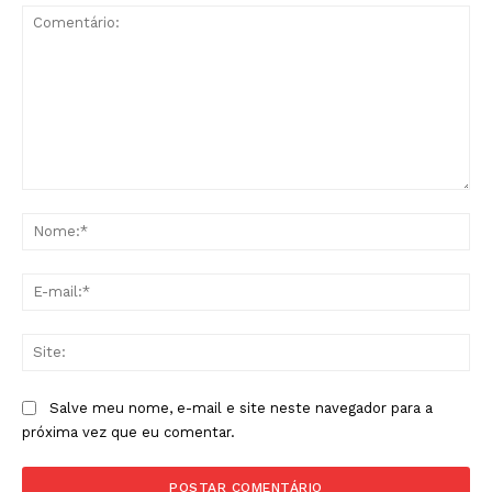
Comentário:
No
E-
mai
Sit
Salve meu nome, e-mail e site neste navegador para a
próxima vez que eu comentar.