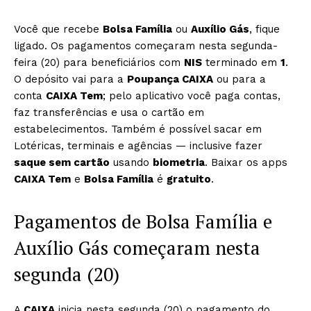
Você que recebe
Bolsa Família
ou
Auxílio Gás
, fique
ligado. Os pagamentos começaram nesta segunda-
feira (20) para beneficiários com
NIS
terminado em
1
.
O depósito vai para a
Poupança CAIXA
ou para a
conta
CAIXA Tem
; pelo aplicativo você paga contas,
faz transferências e usa o cartão em
estabelecimentos. Também é possível sacar em
Lotéricas, terminais e agências — inclusive fazer
saque sem cartão
usando
biometria
. Baixar os apps
CAIXA Tem
e
Bolsa Família
é
gratuito
.
Pagamentos de Bolsa Família e
Auxílio Gás começaram nesta
segunda (20)
A
CAIXA
inicia nesta segunda (20) o pagamento do