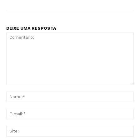
DEIXE UMA RESPOSTA
Comentário:
No
E-
mai
Sit