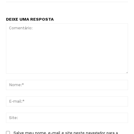
DEIXE UMA RESPOSTA
Comentário:
No
E-
mai
Sit
Salve meu nome, e-mail e site neste navegador para a