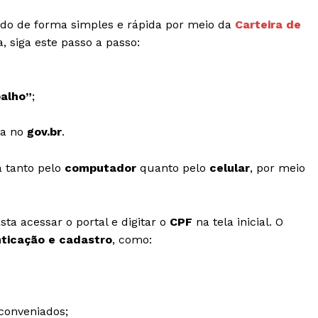
ado de forma simples e rápida por meio da
Carteira de
a, siga este passo a passo:
balho”
;
da no
gov.br
.
a tanto pelo
computador
quanto pelo
celular
, por meio
asta acessar o portal e digitar o
CPF
na tela inicial. O
ticação e cadastro
, como:
conveniados;