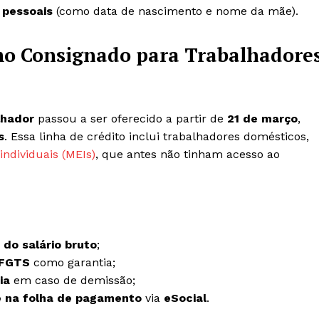
 pessoais
(como data de nascimento e nome da mãe).
o Consignado para Trabalhadore
lhador
passou a ser oferecido a partir de
21 de março
,
s
. Essa linha de crédito inclui trabalhadores domésticos,
ndividuais (MEIs)
, que antes não tinham acesso ao
 do salário bruto
;
 FGTS
como garantia;
ia
em caso de demissão;
 na folha de pagamento
via
eSocial
.