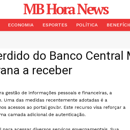
MB Hora News
ECONOMIA
ESPORTES
POLÍTICA
BENEFÍCI
perdido do Banco Centra
rana a receber
a gestão de informações pessoais e financeiras, a
de. Uma das medidas recentemente adotadas é a
 acessos ao portal gov.br. Este recurso visa reforçar a
ma camada adicional de autenticação.
l para acessar diversos serviços governamentais. Sua