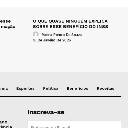
 esse
O QUE QUASE NINGUÉM EXPLICA
ormação
SOBRE ESSE BENEFÍCIO DO INSS
Marina Poncio De Souza
-
16 De Janeiro De 2026
omia
Esportes
Política
Benefícios
Receitas
Inscreva-se
gado
tência