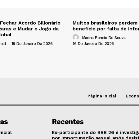
 Fechar Acordo Bilionário
Muitos brasileiros perdem
Raras e Mudar o Jogo da
benefício por falta de inf
lobal
Marina Poncio De Souza
-
16 De Janeiro De 2026
midt
-
19 De Janeiro De 2026
Página Inicial
Econ
nas
Recentes
nicial
Ex-participante do BBB 26 é investi
por importunação sexual após desis