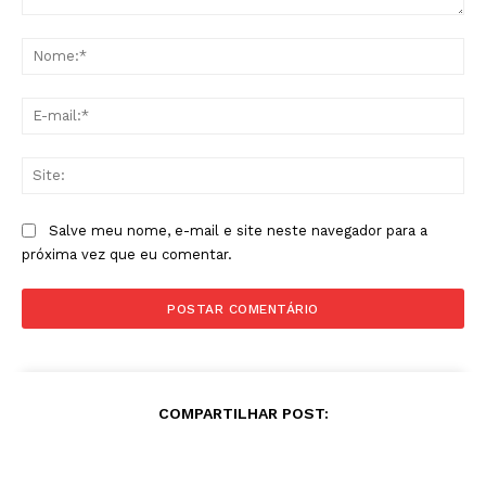
Comentário:
No
E-
mai
Sit
Salve meu nome, e-mail e site neste navegador para a
próxima vez que eu comentar.
COMPARTILHAR POST: