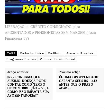
LIBERAÇÃO de CRÉDITO CONSIGNADO para
APOSENTADOS e PENSIONISTAS SEM MARGEM ( João
Financeira TV)
TAGS
Cadastro Único
CadÚnico
Governo Brasileiro
Programas Sociais
Vulnerabilidade Social
Artigo anterior
Próximo artigo
INSS CONFIRMA QUE
ÚLTIMA OPORTUNIDADE:
AUXÍLIO-DOENÇA PODE
GARANTA SEUS R$ 1.412
CONTAR COMO TEMPO
ANTES QUE O PRAZO
DE CONTRIBUIÇÃO – VEJA
ACABE!
COMO ISSO IMPACTA SUA
APOSENTADORIA!”