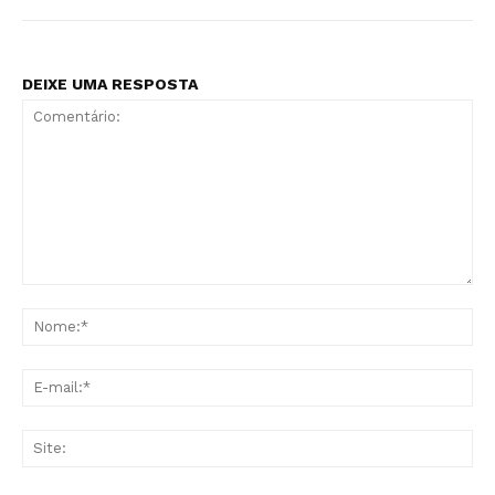
DEIXE UMA RESPOSTA
Comentário:
No
E-
mai
Sit