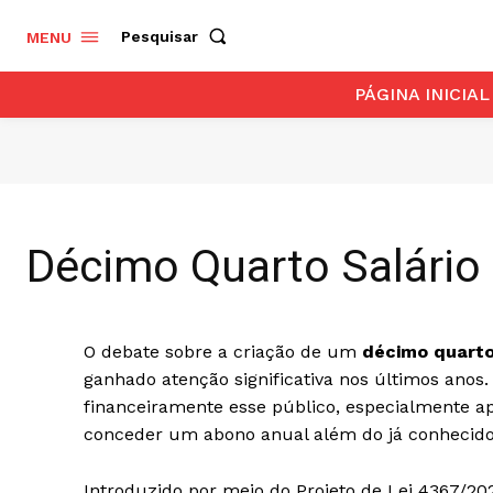
Pesquisar
MENU
PÁGINA INICIAL
Décimo Quarto Salário 
O debate sobre a criação de um
décimo quarto
ganhado atenção significativa nos últimos ano
financeiramente esse público, especialmente ap
conceder um abono anual além do já conhecido
Introduzido por meio do Projeto de Lei 4367/2