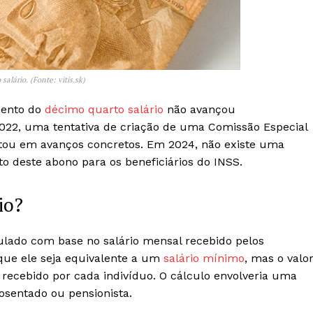
salário. (Fonte: vitis.sk)
mento do
décimo quarto salário
não avançou
2022, uma tentativa de criação de uma Comissão Especial
sultou em avanços concretos. Em 2024, não existe uma
o deste abono para os beneficiários do INSS.
io?
culado com base no salário mensal recebido pelos
e que ele seja equivalente a um
salário mínimo
, mas o valo
á recebido por cada indivíduo. O cálculo envolveria uma
posentado ou pensionista.