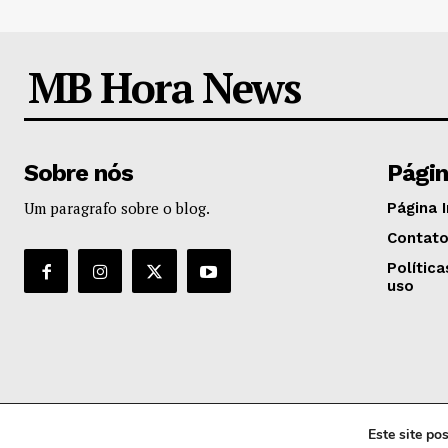
MB Hora News
Sobre nós
Pági
Um paragrafo sobre o blog.
Página I
Contat
Polític
uso
Este site p