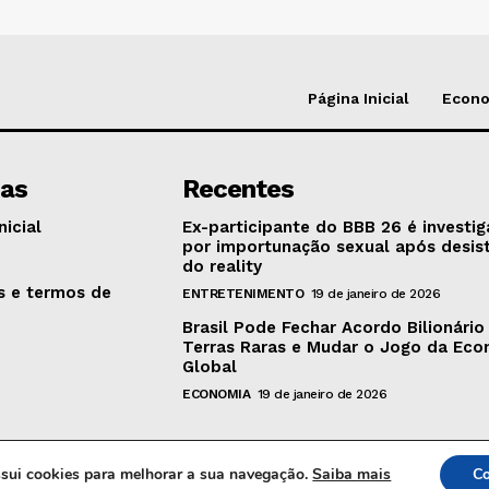
Página Inicial
Econ
nas
Recentes
nicial
Ex-participante do BBB 26 é investi
por importunação sexual após desis
o
do reality
as e termos de
ENTRETENIMENTO
19 de janeiro de 2026
Brasil Pode Fechar Acordo Bilionário
Terras Raras e Mudar o Jogo da Ec
Global
ECONOMIA
19 de janeiro de 2026
ossui cookies para melhorar a sua navegação.
Saiba mais
Co
© 2024 MB Hora News | Todos os direitos reservados.