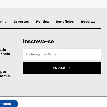
omia
Esportes
Política
Benefícios
Receitas
Inscreva-se
gado
tência
ENVIAR
 por
onomia
ncordo