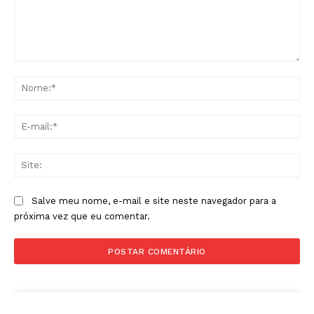
Comentário:
No
E-
mai
Sit
Salve meu nome, e-mail e site neste navegador para a
próxima vez que eu comentar.