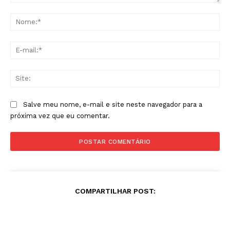
Comentário:
No
E-
mai
Sit
Salve meu nome, e-mail e site neste navegador para a
próxima vez que eu comentar.
COMPARTILHAR POST: