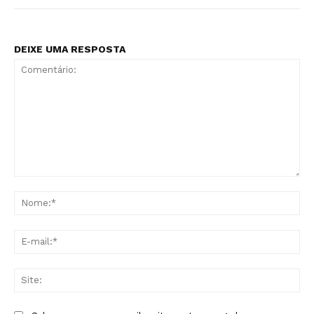
DEIXE UMA RESPOSTA
Comentário:
No
E-
mai
Sit