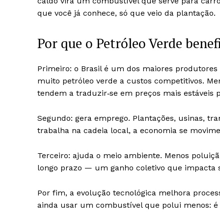
caldo vira um combustível que serve para carr
que você já conhece, só que veio da plantação.
Por que o Petróleo Verde benefi
Primeiro: o Brasil é um dos maiores produtores 
muito petróleo verde a custos competitivos. Me
tendem a traduzir‑se em preços mais estáveis 
Segundo: gera emprego. Plantações, usinas, tr
trabalha na cadeia local, a economia se movime
Terceiro: ajuda o meio ambiente. Menos poluiç
longo prazo — um ganho coletivo que impacta 
Por fim, a evolução tecnológica melhora proce
ainda usar um combustível que polui menos: é 