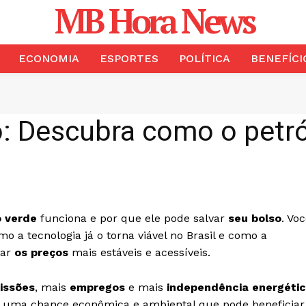
MB Hora News
ECONOMIA
ESPORTES
POLÍTICA
BENEFÍCI
: Descubra como o petró
o verde
funciona e por que ele pode salvar
seu bolso
. Vo
 a tecnologia já o torna viável no Brasil e como a
nar
os preços
mais estáveis e acessíveis.
issões
, mais
empregos
e mais
independência energéti
o é uma chance econômica e ambiental que pode beneficiar