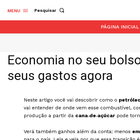
Pesquisar
MENU
PÁGINA INICIAL
Economia no seu bolso
seus gastos agora
Neste artigo você vai descobrir como o
petróle
vai entender de onde vem esse combustível, como
produção a partir da
cana‑de‑açúcar
pode tor
Verá também ganhos além da conta: menos
em
para o país. Leia e veja por que essa transiçã