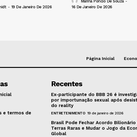
Marina Poncio De Souza
-
16 De Janeiro De 2026
midt
-
19 De Janeiro De 2026
Página Inicial
Econ
nas
Recentes
nicial
Ex-participante do BBB 26 é investi
por importunação sexual após desis
o
do reality
as e termos de
ENTRETENIMENTO
19 de janeiro de 2026
Brasil Pode Fechar Acordo Bilionário
Terras Raras e Mudar o Jogo da Ec
Global