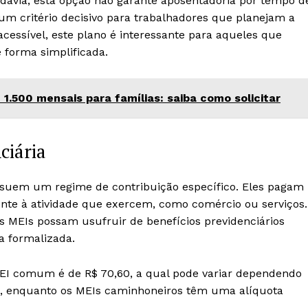
odavia, esta opção não garante aposentadoria por tempo d
 um critério decisivo para trabalhadores que planejam a
cessível, este plano é interessante para aqueles que
 forma simplificada.
1.500 mensais para famílias: saiba como solicitar
ciária
suem um regime de contribuição específico. Eles pagam
ente à atividade que exercem, como comércio ou serviços.
os MEIs possam usufruir de benefícios previdenciários
a formalizada.
EI comum é de R$ 70,60, a qual pode variar dependendo
os, enquanto os MEIs caminhoneiros têm uma alíquota