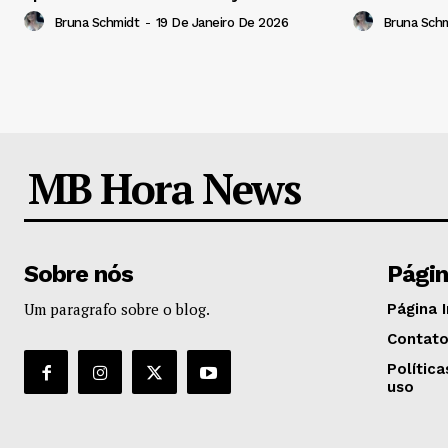
Bruna Schmidt
-
19 De Janeiro De 2026
Bruna Sch
MB Hora News
Sobre nós
Pági
Um paragrafo sobre o blog.
Página I
Contat
Polític
uso