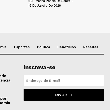
Marina Poncio De Souza
-
16 De Janeiro De 2026
omia
Esportes
Política
Benefícios
Receitas
Inscreva-se
gado
tência
ENVIAR
 por
onomia