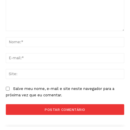
Comentário:
No
E-
mai
Sit
Salve meu nome, e-mail e site neste navegador para a
próxima vez que eu comentar.