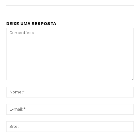
DEIXE UMA RESPOSTA
Comentário:
No
E-
mai
Sit