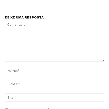
DEIXE UMA RESPOSTA
Comentário:
No
E-
mai
Sit