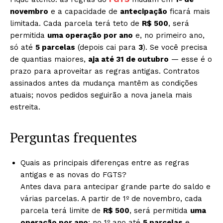
novembro
e a capacidade de
antecipação
ficará mais
limitada. Cada parcela terá teto de
R$ 500
, será
permitida
uma operação por ano
e, no primeiro ano,
só até
5 parcelas
(depois cai para
3
). Se você precisa
de quantias maiores,
aja até 31 de outubro
— esse é o
prazo para aproveitar as regras antigas. Contratos
assinados antes da mudança mantêm as condições
atuais; novos pedidos seguirão a nova janela mais
estreita.
Perguntas frequentes
Quais as principais diferenças entre as regras
antigas e as novas do FGTS?
Antes dava para antecipar grande parte do saldo e
várias parcelas. A partir de 1º de novembro, cada
parcela terá limite de
R$ 500
, será permitida
uma
operação por ano
; no 1º ano até
5 parcelas
e