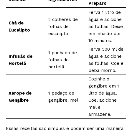
Preparo
Ferva 1 litro de
2 colheres de
água e adicione
Chá de
folhas de
as folhas. Deixe
Eucalipto
eucalipto
em infusão por
10 minutos.
Ferva 500 ml de
1 punhado de
Infusão de
água e adicione
folhas de
Hortelã
as folhas. Coe e
hortelã
beba morno.
Cozinhe o
gengibre em 1
Xarope de
1 pedaço de
litro de água.
Gengibre
gengibre, mel
Coe, adicione
mel e
armazene.
Essas receitas são simples e podem ser uma maneira