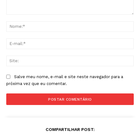
Comentário:
No
E-
mai
Sit
Salve meu nome, e-mail e site neste navegador para a
próxima vez que eu comentar.
COMPARTILHAR POST: