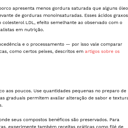
 porco apresenta menos gordura saturada que alguns óleo
vante de gorduras monoinsaturadas. Esses ácidos graxos
 colesterol LDL, efeito semelhante ao observado com o
alistas em nutrição.
ocedência e o processamento — por isso vale comparar
cas, como certos peixes, descritos em
artigos sobre os
rco aos poucos. Use quantidades pequenas no preparo de
cas graduais permitem avaliar alteração de sabor e textur
s.
 onde seus compostos benéficos são preservados. Para
as, experimente também receitas práticas como filé de