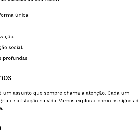
 forma única.
ização.
ão social.
 profundas.
gnos
 um assunto que sempre chama a atenção. Cada um
ria e satisfação na vida. Vamos explorar como os signos 
e.
o