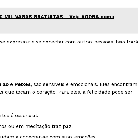
10 MIL VAGAS GRATUITAS – Veja AGORA como
se expressar e se conectar com outras pessoas. Isso trar
pião
e
Peixes
, são sensíveis e emocionais. Eles encontram
s que tocam o coração. Para eles, a felicidade pode ser
ortes é essencial.
hos ou em meditação traz paz.
ajudam a conectar-se com suas emoções.