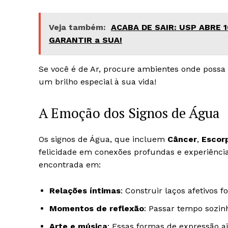
Veja também:
ACABA DE SAIR: USP ABRE 
GARANTIR a SUA!
Se você é de Ar, procure ambientes onde possa 
um brilho especial à sua vida!
A Emoção dos Signos de Água
Os signos de Água, que incluem
Câncer
,
Escor
felicidade em conexões profundas e experiência
encontrada em:
Relações íntimas
: Construir laços afetivos f
Momentos de reflexão
: Passar tempo sozin
Arte e música
: Essas formas de expressão 