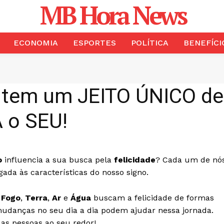
MB Hora News
ECONOMIA
ESPORTES
POLÍTICA
BENEFÍCI
O tem um JEITO ÚNICO d
 o SEU!
o
influencia a sua busca pela
felicidade
? Cada um de nó
ada às características do nosso signo.
e
Fogo
,
Terra
,
Ar
e
Água
buscam a felicidade de formas
mudanças no seu dia a dia podem ajudar nessa jornada.
as pessoas ao seu redor!