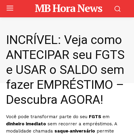
MB Hora News
INCRÍVEL: Veja como
ANTECIPAR seu FGTS
e USAR o SALDO sem
fazer EMPRÉSTIMO –
Descubra AGORA!
Você pode transformar parte do seu
FGTS
em
dinheiro imediato
sem recorrer a empréstimos. A
modalidade chamada
saque‑aniversário
permite