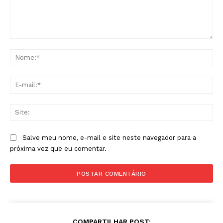
Comentário:
No
E-
mai
Sit
Salve meu nome, e-mail e site neste navegador para a
próxima vez que eu comentar.
COMPARTILHAR POST: